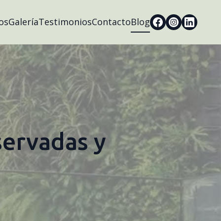
os
Galería
Testimonios
Contacto
Blog
servadas y