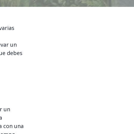
varias
evar un
que debes
r un
a
ta con una