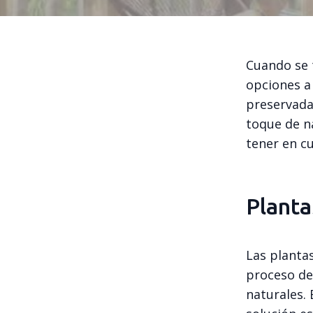
Cuando se t
opciones a
preservadas
toque de na
tener en c
Planta
Las planta
proceso de
naturales. 