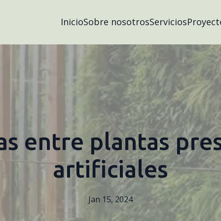
Inicio
Sobre nosotros
Servicios
Proyect
as entre plantas pre
artificiales
Jan 15, 2024